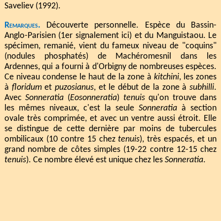
Saveliev (1992).
Remarques.
Découverte personnelle. Espèce du Bassin-
Anglo-Parisien (1er signalement ici) et du Manguistaou. Le
spécimen, remanié, vient du fameux niveau de "coquins"
(nodules phosphatés) de Machéromesnil dans les
Ardennes, qui a fourni à d'Orbigny de nombreuses espèces.
Ce niveau condense le haut de la zone à
kitchini
, les zones
à
floridum
et
puzosianus
, et le début de la zone à
subhilli
.
Avec
Sonneratia
(
Eosonneratia
)
tenuis
qu'on trouve dans
les mêmes niveaux, c'est la seule
Sonneratia
à section
ovale très comprimée, et avec un ventre aussi étroit. Elle
se distingue de cette dernière par moins de tubercules
ombilicaux (10 contre 15 chez
tenuis
), très espacés, et un
grand nombre de côtes simples (19-22 contre 12-15 chez
tenuis
). Ce nombre élevé est unique chez les
Sonneratia
.