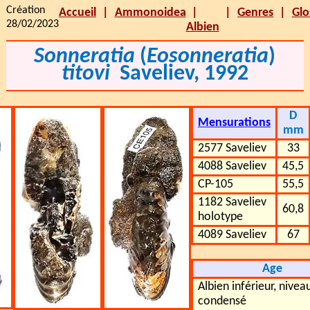
Création
Accueil
Ammonoidea
Genres
Glo
28/02/2023
Albien
Sonneratia
(
Eosonneratia
)
titovi
Saveliev, 1992
D
Mensurations
mm
2577 Saveliev
33
4088 Saveliev
45,5
CP-105
55,5
1182 Saveliev
60,8
holotype
4089 Saveliev
67
Age
Albien inférieur, nivea
condensé