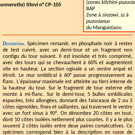
(zones
kitchini
-
puzosi
onneratia
)
titovi
n° CP-105
BAP
Zone à
sinzowi
, sz à
puzosianus
du Manguistaou
Description.
Spécimen remanié, en phosphate noir à restes
de test cuivré, avec un demi-tour et un fragment non
contigu du tour suivant. Il est involute et très comprimé,
avec des tours qui se chevauchent à 60% et augmentent
vite en hauteur. La section ogivale a un ventre arqué et
étroit. Le mur ombilical à 60° passe progressivement au
flanc. L'épaisseur maximale est atteinte au tiers interne de
la hauteur du tour. Sur le fragment de tour externe elle
monte à mi-flanc. Sur le demi-tour, 5 bulles ombilicales
espacées, très allongées, donnant des faisceaux de 2 ou 3
côtes sigmoïdes, fines et saillantes, qui traversent le ventre
avec un fort sinus à 90°. On dénombre 20 côtes en tout,
dont 10 côtes isolées nettement plus courtes. Il y a le plus
souvent 2 côtes isolés entre deux paires consécutives. Ce
spécimen correspond bien à la description en russe de