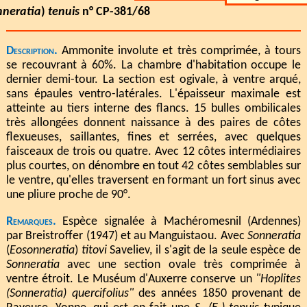
nneratia
)
tenuis
n° CP-381/68
Description.
Ammonite involute et très comprimée, à tours
se recouvrant à 60%. La chambre d'habitation occupe le
dernier demi-tour. La section est ogivale, à ventre arqué,
sans épaules ventro-latérales. L'épaisseur maximale est
atteinte au tiers interne des flancs. 15 bulles ombilicales
très allongées donnent naissance à des paires de côtes
flexueuses, saillantes, fines et serrées, avec quelques
faisceaux de trois ou quatre. Avec 12 côtes intermédiaires
plus courtes, on dénombre en tout 42 côtes semblables sur
le ventre, qu'elles traversent en formant un fort sinus avec
une pliure proche de 90°.
Remarques.
Espèce signalée à Machéromesnil (Ardennes)
par Breistroffer (1947) et au Manguistaou. Avec
Sonneratia
(
Eosonneratia
)
titovi
Saveliev, il s'agit de la seule espèce de
Sonneratia
avec une section ovale très comprimée à
ventre étroit. Le Muséum d'Auxerre conserve un
"Hoplites
(Sonneratia) quercifolius"
des années 1850 provenant de