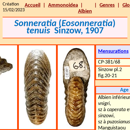
Création
Accueil
Ammonoidea
Genres
Glo
15/02/2023
Albien
Sonneratia
(
Eosonneratia
)
tenuis
Sinzow, 1907
Mensurations
CP-381/68
Sinzow pl.2
fig.20-21
Age
Albien inférieu
vnigri
,
sz à
caperata
e
sinzowi
,
sz à
puzosianus
Manguistaou