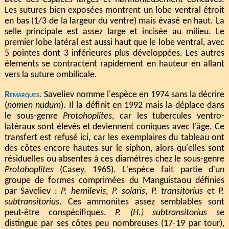
Les sutures bien exposées montrent un lobe ventral étroit
en bas (1/3 de la largeur du ventre) mais évasé en haut. La
selle principale est assez large et incisée au milieu. Le
premier lobe latéral est aussi haut que le lobe ventral, avec
5 pointes dont 3 inférieures plus développées. Les autres
élements se contractent rapidement en hauteur en allant
vers la suture ombilicale.
Remarques.
Saveliev nomme l'espèce en 1974 sans la décrire
(
nomen nudum
). Il la définit en 1992 mais la déplace dans
le sous-genre
Protohoplites
, car les tubercules ventro-
latéraux sont élevés et deviennent coniques avec l'âge. Ce
transfert est refusé ici, car les exemplaires du tableau ont
des côtes encore hautes sur le siphon, alors qu'elles sont
résiduelles ou absentes à ces diamètres chez le sous-genre
Protohoplites
(Casey, 1965). L'espèce fait partie d'un
groupe de formes comprimées du Manguistaou définies
par Saveliev :
P. hemilevis
,
P. solaris
,
P. transitorius
et
P.
subtransitorius
. Ces ammonites assez semblables sont
peut-être conspécifiques.
P. (H.) subtransitorius
se
distingue par ses côtes peu nombreuses (17-19 par tour),