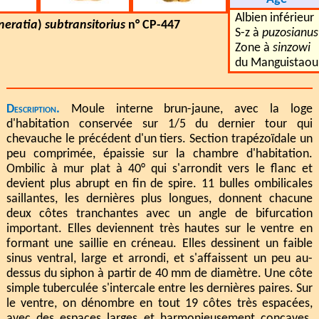
Albien inférieur
neratia
)
subtransitorius
n° CP-447
S-z à
puzosianus
Zone à
sinzowi
du Manguistaou
Description.
Moule interne brun-jaune, avec la loge
d'habitation conservée sur 1/5 du dernier tour qui
chevauche le précédent d'un tiers. Section trapézoïdale un
peu comprimée, épaissie sur la chambre d'habitation.
Ombilic à mur plat à 40° qui s'arrondit vers le flanc et
devient plus abrupt en fin de spire. 11 bulles ombilicales
saillantes, les dernières plus longues, donnent chacune
deux côtes tranchantes avec un angle de bifurcation
important. Elles deviennent très hautes sur le ventre en
formant une saillie en créneau. Elles dessinent un faible
sinus ventral, large et arrondi, et s'affaissent un peu au-
dessus du siphon à partir de 40 mm de diamètre. Une côte
simple tuberculée s'intercale entre les dernières paires. Sur
le ventre, on dénombre en tout 19 côtes très espacées,
avec des espaces larges et harmonieusement concaves.