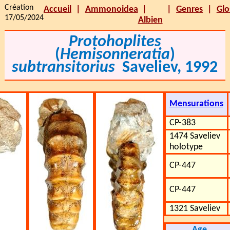
Création
Accueil
Ammonoidea
Genres
Glo
17/05/2024
Albien
Protohoplites
(
Hemisonneratia
)
subtransitorius
Saveliev, 1992
Mensurations
CP-383
1474 Saveliev
holotype
CP-447
CP-447
1321 Saveliev
Age