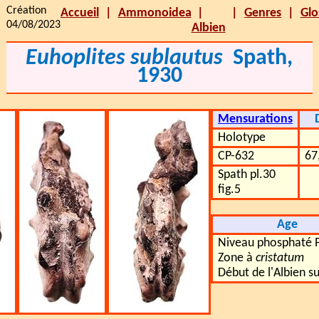
Création
Accueil
Ammonoidea
Genres
Glo
04/08/2023
Albien
Euhoplites sublautus
Spath,
1930
Mensurations
Holotype
CP-632
67
Spath pl.30
fig.5
Age
Niveau phosphaté 
Zone à
cristatum
Début de l'Albien s