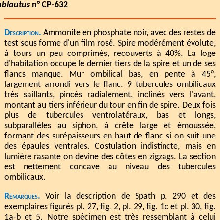
ublautus
n° CP-632
Description.
Ammonite en phosphate noir, avec des restes de
test sous forme d'un film rosé. Spire modérément évolute,
à tours un peu comprimés, recouverts à 40%. La loge
d'habitation occupe le dernier tiers de la spire et un de ses
flancs manque. Mur ombilical bas, en pente à 45°,
largement arrondi vers le flanc. 9 tubercules ombilicaux
très saillants, pincés radialement, inclinés vers l'avant,
montant au tiers inférieur du tour en fin de spire. Deux fois
plus de tubercules ventrolatéraux, bas et longs,
subparallèles au siphon, à crête large et émoussée,
formant des surépaisseurs en haut de flanc si on suit une
des épaules ventrales. Costulation indistincte, mais en
lumière rasante on devine des côtes en zigzags. La section
est nettement concave au niveau des tubercules
ombilicaux.
Remarques.
Voir la description de Spath p. 290 et des
exemplaires figurés pl. 27, fig. 2, pl. 29, fig. 1c et pl. 30, fig.
1a-b et 5. Notre spécimen est très ressemblant à celui